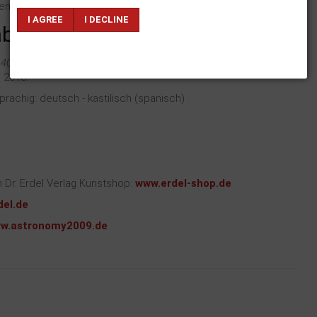
enk.
I AGREE
I DECLINE
aben
.
400 lunas emocionadas - 400 Monde ganz bewegt. Bericht zur
, 2013.
prachig: deutsch - kastilisch (spanisch)
m Dr. Erdel Verlag Kunstshop:
www.erdel-shop.de
del.de
w.astronomy2009.de