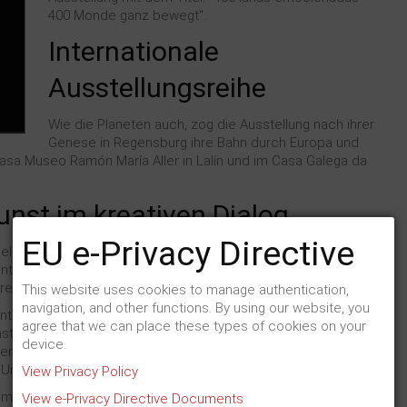
400 Monde ganz bewegt".
Internationale
Ausstellungsreihe
Wie die Planeten auch, zog die Ausstellung nach ihrer
Genese in Regensburg ihre Bahn durch Europa und
Casa Museo Ramón María Aller in Lalín und im Casa Galega da
nst im kreativen Dialog
EU e-Privacy Directive
l zeigen in einem luziden Briefwechsel, wie sie sich
ntwickeln, verwerfen, überarbeiten und sich im regen
rentwickeln.
This website uses cookies to manage authentication,
navigation, and other functions. By using our website, you
ntation der Entstehung der Ausstellung, gefolgt von
agree that we can place these types of cookies on your
stwerke und einem abschließenden Manifest, das u.a. vom
device.
er Universität von Santiago de Compostela und der Leiterin
 Univeristät Vigo unterzeichnet wurde.
View Privacy Policy
ömmliche Gepflogenheiten des Kunstmarktes herausragende
View e-Privacy Directive Documents