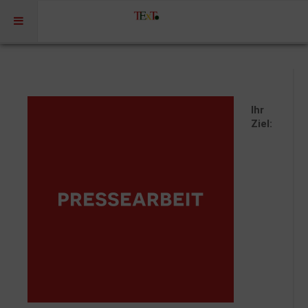
Home
Profil
Ihr
Portfolio
Ziel:
Projekte
Projekte Kulturmarketing
Events | Workshops
Medien | Öffentlichkeit | Kundenkommunikation
Digitale Plattformen | Content Marketing
Förderprogramme
Rechtssicherheit
Referenzen