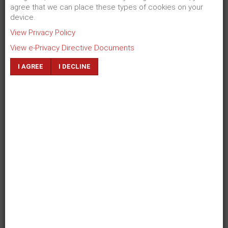
Nutzwert
. Alles, was hilft. Tipps. Hilfestellungen,
agree that we can place these types of cookies on your
Ratschläge. Erfahrungsberichte.
device.
Störung des Alltäglichen
.
Alles, was aus der
Norm fällt. Alles, was sich jenseits des Gewohnten
View Privacy Policy
ereignet.
View e-Privacy Directive Documents
Emotion
. Menschliche Geschichten, persönliche
Perspektive, individuelle Schicksale.
I AGREE
I DECLINE
Einzigartigkeit
. Alles, was es in dieser Form sonst
nirgends gibt.
Exklusivität
. Alles, was nur über diesen einen
Informationskanal abrufbar ist.
Unterhaltung
. Lachen, Spaß, Entspannung.
Zuletzt aktualisiert:
29. Januar 2020
Zugriffe:
112697
ZURÜCK
WEITER