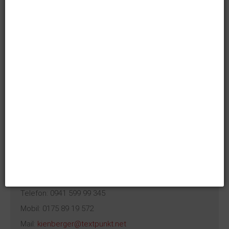
Dr. Antonia Kienberger
Telefon: 0941 599 99 345
Mobil: 0175 89 19 572
Mail:
kienberger@textpunkt.net