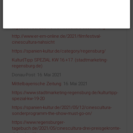
Donau-Post: 17. April 2021
Mittelbayerische Zeitung
: 29. April 2021
https://www.regensburger-
tagebuch.de/2021/04/cinescultura-ausstellung
http://www.er-em-online.de/2021/filmfestival-
cinescultura-nahsicht
https://spanien-kultur.de/category/regensburg/
Kultur|Tipp SPEZIAL KW 16.+17. (stadtmarketing-
regensburg.de)
Donau-Post: 16. Mai 2021
Mittelbayerische Zeitung
: 16. Mai 2021
https://www.stadtmarketing-regensburg.de/kulturtipp-
spezial-kw-19-20
https://spanien-kultur.de/2021/05/12/cinescultura-
sonderprogramm-the-show-must-go-on/
https://www.regensburger-
tagebuch.de/2021/05/cinescultura-drei-preisgekronte-