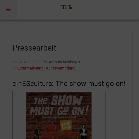
Home
Profil
Pressearbeit
Portfolio
on 14. April 2021
by
Antonia Kienberger
Projekte
in
Kulturmarketing | Kunstvermittlung
Projekte Kulturmarketing
cinEScultura: The show must go on!
Events | Workshops
Medien | Öffentlichkeit | Kundenkommunikation
Digitale Plattformen | Content Marketing
Förderprogramme
Rechtssicherheit
Referenzen