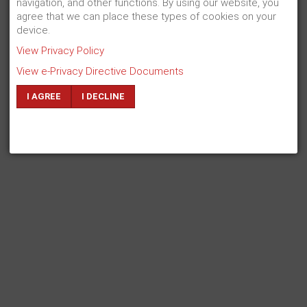
navigation, and other functions. By using our website, you
#
Bildbearbeitung inkl. Rechteverwaltung
agree that we can place these types of cookies on your
device.
View Privacy Policy
View e-Privacy Directive Documents
I AGREE
I DECLINE