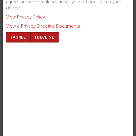
Ihr Nutzen
agree that we can place these types of cookies on your
device.
+
hohe Aufmerksamkeit
View Privacy Policy
+
große Reichweite
View e-Privacy Directive Documents
+
kostengünstig und effektiv
I AGREE
I DECLINE
ZURÜCK
WEITER
Dr. Antonia Kienberger