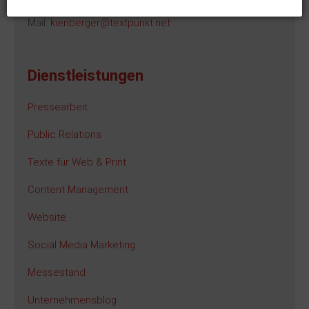
Mobil: 0175 89 19 572
Mail:
kienberger@textpunkt.net
Dienstleistungen
Pressearbeit
Public Relations
Texte für Web & Print
Content Management
Website
Social Media Marketing
Messestand
Unternehmensblog