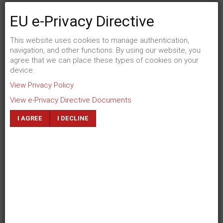
+
Mitarbeitermotivation
EU e-Privacy Directive
Meine Leistungen für Ihren Messeauftritt
This website uses cookies to manage authentication,
Planung, Organisation, Nachbreitung
navigation, and other functions. By using our website, you
#
Definition der beabsichtigten Marketingziele
agree that we can place these types of cookies on your
device.
#
Planung der Gestaltung des Messestandes
View Privacy Policy
#
Erstellen von Präsentationsmaterialien
View e-Privacy Directive Documents
#
Kommunikation, Presse- und Öffentlichkeitsarbeit
#
Briefing und Schulung des Messepersonals
I AGREE
I DECLINE
#
Projektleitung und Betreuung
#
Auswerten des Messeerfolgs
#
Nachbereiten der Messekontakte
ZURÜCK
WEITER