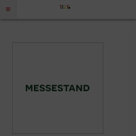
Home
Profil
Portfolio
Projekte
Projekte Kulturmarketing
Events | Workshops
Medien | Öffentlichkeit | Kundenkommunikation
Digitale Plattformen | Content Marketing
Förderprogramme
Rechtssicherheit
Referenzen