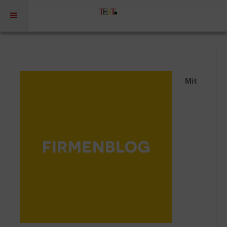
Home
Profil
Mit
Portfolio
Projekte
Projekte Kulturmarketing
Events | Workshops
Medien | Öffentlichkeit | Kundenkommunikation
Digitale Plattformen | Content Marketing
Förderprogramme
Rechtssicherheit
Referenzen