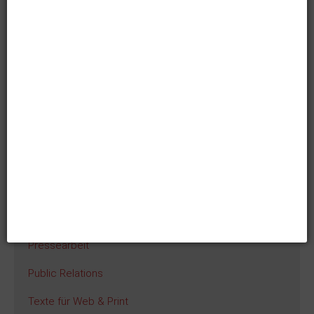
Telefon: 0941 599 99 345
Mobil: 0175 89 19 572
Mail:
kienberger@textpunkt.net
Dienstleistungen
Pressearbeit
Public Relations
Texte für Web & Print