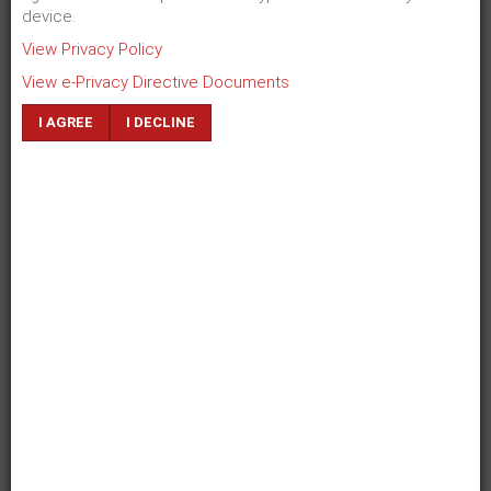
#
Gestaltung Design und Layout
device.
#
Technische Umsetzung, Hosting, Datenbanktechnik
View Privacy Policy
#
Mitarbeiterschulung
View e-Privacy Directive Documents
I AGREE
I DECLINE
ZURÜCK
WEITER
Dr. Antonia Kienberger