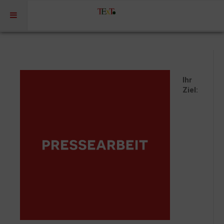
Home
Profil
Ihr
Portfolio
Ziel:
Projekte
Projekte Kulturmarketing
Events | Workshops
Medien | Öffentlichkeit | Kundenkommunikation
Digitale Plattformen | Content Marketing
Förderprogramme
Rechtssicherheit
Referenzen