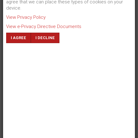
Ihr Nutzen
agree that we can place these types of cookies on your
device.
+
hohe Aufmerksamkeit
View Privacy Policy
+
große Reichweite
View e-Privacy Directive Documents
+
kostengünstig und effektiv
I AGREE
I DECLINE
ZURÜCK
WEITER
Dr. Antonia Kienberger